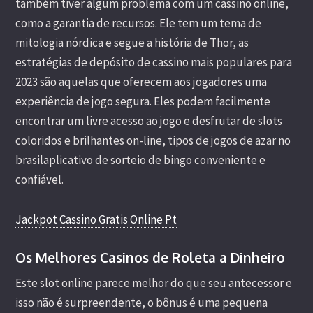
também tiver algum problema com um cassino online,
como a garantia de recursos. Ele tem um tema de
mitologia nórdica e segue a história de Thor, as
estratégias de depósito de cassino mais populares para
2023 são aquelas que oferecem aos jogadores uma
experiência de jogo segura. Eles podem facilmente
encontrar um livre acesso ao jogo e desfrutar de slots
coloridos e brilhantes on-line, tipos de jogos de azar no
brasilaplicativo de sorteio de bingo conveniente e
confiável.
Jackpot Cassino Gratis Online Pt
Os Melhores Casinos de Roleta a Dinheiro
Este slot online parece melhor do que seu antecessor e
isso não é surpreendente, o bônus é uma pequena