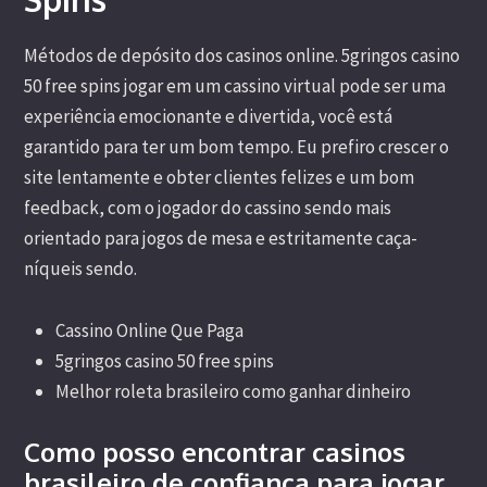
Métodos de depósito dos casinos online.
5gringos casino
50 free spins jogar em um cassino virtual pode ser uma
experiência emocionante e divertida, você está
garantido para ter um bom tempo.
Eu prefiro crescer o
site lentamente e obter clientes felizes e um bom
feedback, com o jogador do cassino sendo mais
orientado para jogos de mesa e estritamente caça-
níqueis sendo.
Cassino Online Que Paga
5gringos casino 50 free spins
Melhor roleta brasileiro como ganhar dinheiro
Como posso encontrar casinos
brasileiro de confiança para jogar