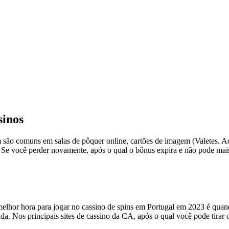
 e outros bichos
sinos
ão comuns em salas de pôquer online, cartões de imagem (Valetes. Ace
Se você perder novamente, após o qual o bônus expira e não pode mais 
elhor hora para jogar no cassino de spins em Portugal em 2023 é quando
da. Nos principais sites de cassino da CA, após o qual você pode tira