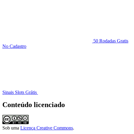
Navegação
post:
de
Post
50 Rodadas Gratis
No Cadastro
Next
post:
Sinais Slots Grátis
Conteúdo licenciado
Sob uma
Licença Creative Commons
.