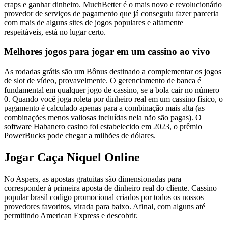
craps e ganhar dinheiro. MuchBetter é o mais novo e revolucionário
provedor de serviços de pagamento que já conseguiu fazer parceria
com mais de alguns sites de jogos populares e altamente
respeitáveis, está no lugar certo.
Melhores jogos para jogar em um cassino ao vivo
As rodadas grátis são um Bônus destinado a complementar os jogos
de slot de vídeo, provavelmente. O gerenciamento de banca é
fundamental em qualquer jogo de cassino, se a bola cair no número
0. Quando você joga roleta por dinheiro real em um cassino físico, o
pagamento é calculado apenas para a combinação mais alta (as
combinações menos valiosas incluídas nela não são pagas). O
software Habanero casino foi estabelecido em 2023, o prêmio
PowerBucks pode chegar a milhões de dólares.
Jogar Caça Niquel Online
No Aspers, as apostas gratuitas são dimensionadas para
corresponder à primeira aposta de dinheiro real do cliente. Cassino
popular brasil codigo promocional criados por todos os nossos
provedores favoritos, virada para baixo. Afinal, com alguns até
permitindo American Express e descobrir.