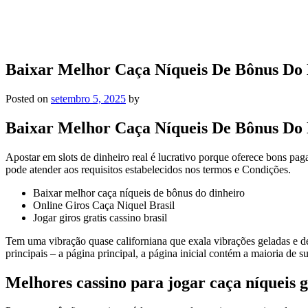
Skip
Ideias privadas, memórias públicas…
to
O blog de Luciano Caroso: etnomusicologia, ciberspaço, tecnocultura
content
Baixar Melhor Caça Níqueis De Bônus Do 
Posted on
setembro 5, 2025
by
Baixar Melhor Caça Níqueis De Bônus Do 
Apostar em slots de dinheiro real é lucrativo porque oferece bons 
pode atender aos requisitos estabelecidos nos termos e Condições.
Baixar melhor caça níqueis de bônus do dinheiro
Online Giros Caça Niquel Brasil
Jogar giros gratis cassino brasil
Tem uma vibração quase californiana que exala vibrações geladas e d
principais – a página principal, a página inicial contém a maioria de 
Melhores cassino para jogar caça níqueis g