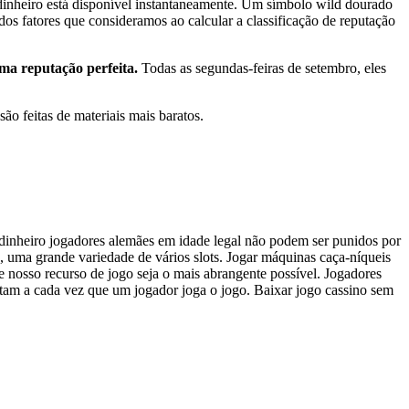
dinheiro está disponível instantaneamente. Um símbolo wild dourado
 fatores que consideramos ao calcular a classificação de reputação
uma reputação perfeita.
Todas as segundas-feiras de setembro, eles
ão feitas de materiais mais baratos.
dinheiro jogadores alemães em idade legal não podem ser punidos por
, uma grande variedade de vários slots. Jogar máquinas caça-níqueis
 nosso recurso de jogo seja o mais abrangente possível. Jogadores
tam a cada vez que um jogador joga o jogo. Baixar jogo cassino sem