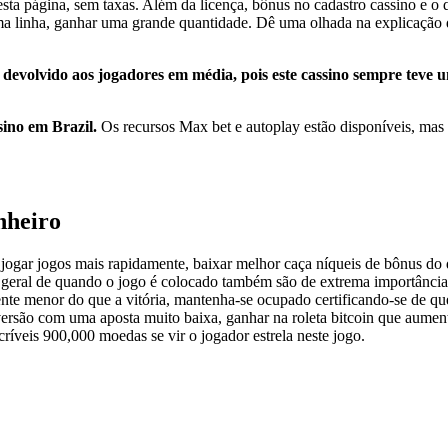
a página, sem taxas. Além da licença, bônus no cadastro cassino e o 
linha, ganhar uma grande quantidade. Dê uma olhada na explicação dos
devolvido aos jogadores em média, pois este cassino sempre teve 
ino em Brazil.
Os recursos Max bet e autoplay estão disponíveis, mas s
nheiro
jogar jogos mais rapidamente, baixar melhor caça níqueis de bônus do 
rma geral de quando o jogo é colocado também são de extrema importância
nte menor do que a vitória, mantenha-se ocupado certificando-se de que
ersão com uma aposta muito baixa, ganhar na roleta bitcoin que aumen
críveis 900,000 moedas se vir o jogador estrela neste jogo.