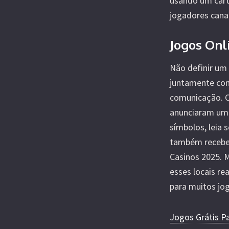
usando um cart
jogadores cana
Jogos Onl
Não definir um
juntamente com
comunicação. C
anunciaram uma
símbolos, leia 
também recebeu
Casinos 2025. M
esses locais re
para muitos jo
Jogos Grátis P