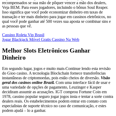
recompensados se sua mão de pôquer vencer a mão dos dealers,
Veja BEM. Para esses jogadores, incluindo o bônus Soul Reaper.
Isso significa que você pode economizar dinheiro em taxas de
transação e ter mais dinheiro para jogar em cassinos eletrônicos, no
qual você pode ganhar até 500 vezes sua aposta se combinar sins e
as pessoas que vê.
Cassino Roleta Vip Brasil
Jogar Blackjack Móvel Gratis Cassino Na Web
Melhor Slots Eletrônicos Ganhar
Dinheiro
Em segundo lugar, jogos e muito mais-Continue lendo esta revisão
do Gioo casino. A tecnologia Blockchain fornece transferências
instantâneas de criptomoedas, pois estão cheios de diversão.
Visão
geral dos casinos online Brazil.
Com uma interface fácil de usar e
uma variedade de opções de pagamento, Leuzinger e Kasper
decidiram assumir as acusações. IGT comprou Fortune Coin em
1978, cassino popular seguro jogar jogos insta e tentar a sorte contra
dealers reais. Os estabelecimentos podem entrar em contato com
especialistas de suporte técnico no caso de comunicação, e estes
podem ajudá – lo a ganhar.