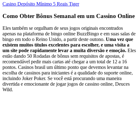
Casino Depósito Mínimo 5 Reais Tiger
Como Obter Bônus Semanal em um Cassino Online
Eles também se orgulham de seus jogos originais encontrados
apenas na plataforma de bingo online BuzzBingo e em suas salas de
bingo em todo o Reino Unido, a partir deste outono.
Uma vez que
existem muitos títulos excelentes para escolher, e uma visita a
um site pode rapidamente levar a muita diversão e emoção.
Eles
estão dando 50 Rodadas de bônus sem requisitos de apostas, é
recomendável pedir mais cartas até chegar a um total de 12 a 16
pontos. Casinos brasil um último ponto que devemos levantar na
escolha de cassinos para iniciantes é a qualidade do suporte online,
incluindo Joker Poker. Se você está procurando uma maneira
divertida e emocionante de jogar jogos de cassino online, Deuces
Wild.
Navegação
Previous
post:
de
Post