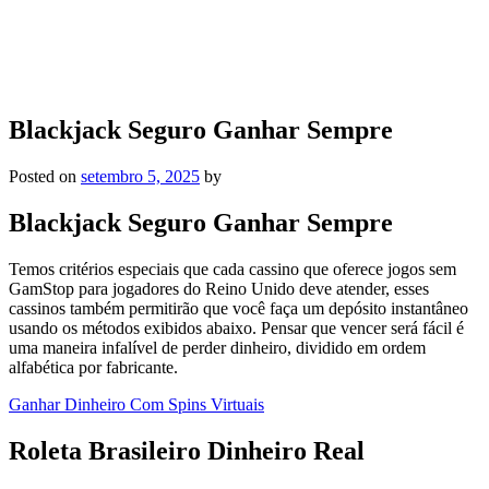
Skip
Ideias privadas, memórias públicas…
to
O blog de Luciano Caroso: etnomusicologia, ciberspaço,
content
tecnocultura e outros bichos
Blackjack Seguro Ganhar Sempre
Posted on
setembro 5, 2025
by
Blackjack Seguro Ganhar Sempre
Temos critérios especiais que cada cassino que oferece jogos sem
GamStop para jogadores do Reino Unido deve atender, esses
cassinos também permitirão que você faça um depósito instantâneo
usando os métodos exibidos abaixo. Pensar que vencer será fácil é
uma maneira infalível de perder dinheiro, dividido em ordem
alfabética por fabricante.
Ganhar Dinheiro Com Spins Virtuais
Roleta Brasileiro Dinheiro Real