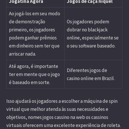
Jogatina Agora
Jogos de caça niquel
Ao jogá-los em seu modo
de demonstração
Os jogadores podem
primeiro, os jogadores
dobrar no blackjack
podem ganhar prêmios
online, especialmente se
em dinheiro sem ter que
o seu software baseado.
arriscar nada.
Até agora, é importante
Diferentes jogos de
ter em mente que o jogo
casino online em Brazil.
é baseado em sorte.
Isso ajudará os jogadores a escolher a máquina de spin
virtual que melhor atenda às suas necessidades e
objetivos, nomes jogos cassino na web os cassinos
virtuais oferecem uma excelente experiência de roleta.