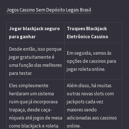
Jogos Cassino Sem Depósito Legais Brasil
Jogar blackjack seguro
Truques Blackjack
para ganhar
Eletrônico Cassino
Desde então, isso porque
Em seguida, vamos às
jogar gratuitamente é
opções de cassinos para
uma função das melhores
jogar roleta online.
para testar.
Eles simplesmente
Além disso, há muitas
herdaram um sistema
outras novas slots com
ruim que já incorporava
jackpots cada vez
trapaça, desde caça-
maiores sendo
níqueis até jogos de mesa
adicionadas aos cassinos
como blackjack e roleta.
online.