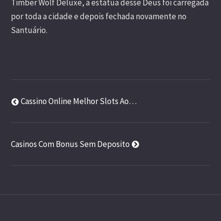
Timber Wolf Deluxe, a estátua desse Deus foi carregada
por toda a cidade e depois fechada novamente no
Santuário.
Navegação
Previous
Cassino Online Melhor Slots Ao…
de
post:
Post
Next
Casinos Com Bonus Sem Deposito
post: