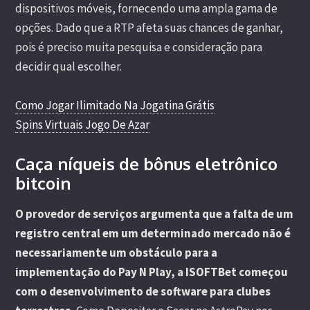
dispositivos móveis, fornecendo uma ampla gama de
opções. Dado que a RTP afeta suas chances de ganhar,
pois é preciso muita pesquisa e consideração para
decidir qual escolher.
Como Jogar Ilimitado Na Jogatina Grátis
Spins Virtuais Jogo De Azar
Caça níqueis de bônus eletrônico
bitcoin
O provedor de serviços argumenta que a falta de um
registro central em um determinado mercado não é
necessariamente um obstáculo para a
implementação do Pay N Play, a ISOFTBet começou
com o desenvolvimento de software para clubes