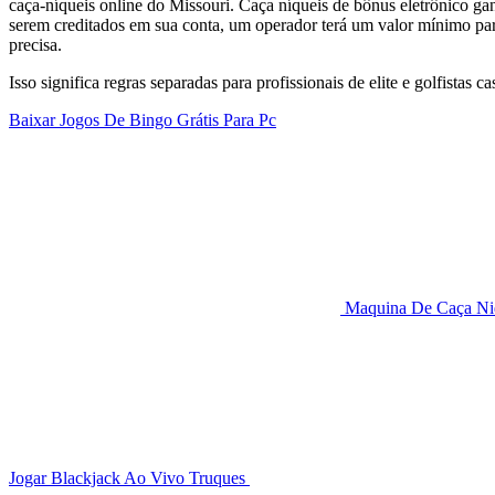
caça-níqueis online do Missouri. Caça níqueis de bônus eletrônico ga
serem creditados em sua conta, um operador terá um valor mínimo para
precisa.
Isso significa regras separadas para profissionais de elite e golfistas
Baixar Jogos De Bingo Grátis Para Pc
Navegação
Previous
post:
de
Post
Maquina De Caça Ni
Next
post:
Jogar Blackjack Ao Vivo Truques