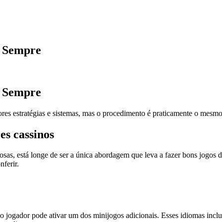
 e outros bichos
r Sempre
r Sempre
es estratégias e sistemas, mas o procedimento é praticamente o mesmo
es cassinos
iosas, está longe de ser a única abordagem que leva a fazer bons jogos
nferir.
a, o jogador pode ativar um dos minijogos adicionais. Esses idiomas in