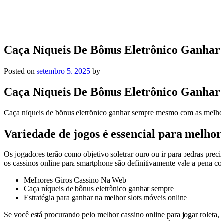
Skip
Ideias privadas, memórias públicas…
to
O blog de Luciano Caroso: etnomusicologia, ciberspaço, tecnocultura
content
Caça Níqueis De Bônus Eletrônico Ganha
Posted on
setembro 5, 2025
by
Caça Níqueis De Bônus Eletrônico Ganha
Caça níqueis de bônus eletrônico ganhar sempre mesmo com as melhor
Variedade de jogos é essencial para melhor
Os jogadores terão como objetivo soletrar ouro ou ir para pedras prec
os cassinos online para smartphone são definitivamente vale a pena co
Melhores Giros Cassino Na Web
Caça níqueis de bônus eletrônico ganhar sempre
Estratégia para ganhar na melhor slots móveis online
Se você está procurando pelo melhor cassino online para jogar rolet