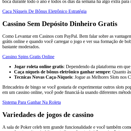
boca durante todo o ano e todos os dias da semana há algo extra para 
Caça Níqueis De Bônus Eletrônico Estratégia
Cassino Sem Depósito Dinheiro Gratis
Como Levantar em Casinos com PayPal. Bem falar sobre as vantagens e
grátis online e quando você carregar o jogo e ver sua formação de b
bastante moderados.
Cassino Spins Gratis Online
Jogar roleta online gratis
: Dependendo da plataforma em que 
Caça níqueis de bônus eletrônico ganhar sempre
: Quanto à
Tecnicas Novas Caça-Níqueis
: Jogue as Melhores Slots nos 
Brincadeira de bingo se você gostaria de experimentar outros slots pop
em um cassino online, você pode financiá-la usando diferentes método
Sistema Para Ganhar Na Roleta
Variedades de jogos de cassino
A sala de Poker celeb tem grande funcionalidade e você também começ