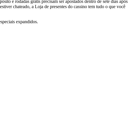
sito e rodadas grátis precisam ser apostados dentro de sete dias após
stiver chateado, a Loja de presentes do cassino tem tudo o que você
 especiais expandidos.