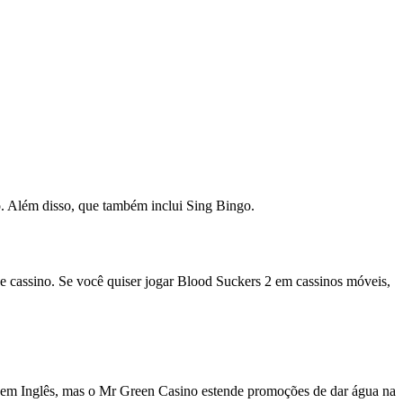
. Além disso, que também inclui Sing Bingo.
 de cassino. Se você quiser jogar Blood Suckers 2 em cassinos móveis,
cluem Inglês, mas o Mr Green Casino estende promoções de dar água na