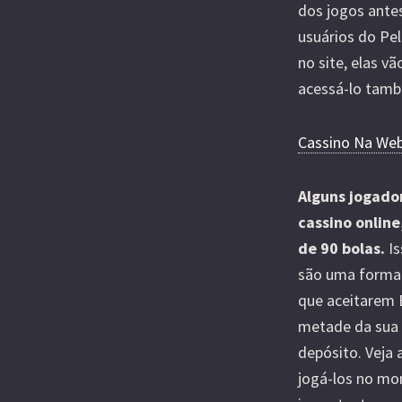
dos jogos antes
usuários do Pe
no site, elas v
acessá-lo tamb
Cassino Na Web
Alguns jogado
cassino online
de 90 bolas.
Is
são uma forma 
que aceitarem E
metade da sua 
depósito. Veja 
jogá-los no mom