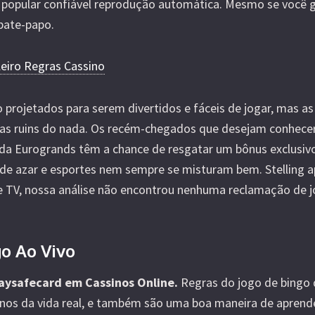
o popular confiável reprodução automática. Mesmo se você
bate-papo.
leiro Regras Cassino
o projetados para serem divertidos e fáceis de jogar, mas
as ruins do nada. Os recém-chegados que desejam conhecer
 da Eurogrands têm a chance de resgatar um bônus exclusiv
 de azar e esportes nem sempre se misturam bem. Stelling 
e TV, nossa análise não encontrou nenhuma reclamação de 
o Ao Vivo
aysafecard em Cassinos Online.
Regras do jogo de bingo 
nos da vida real, e também são uma boa maneira de aprende