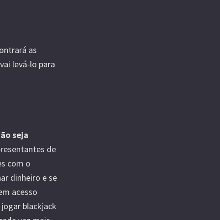
ontrará as
vai levá-lo para
ão seja
presentantes de
es com o
r dinheiro e se
cem acesso
 jogar blackjack