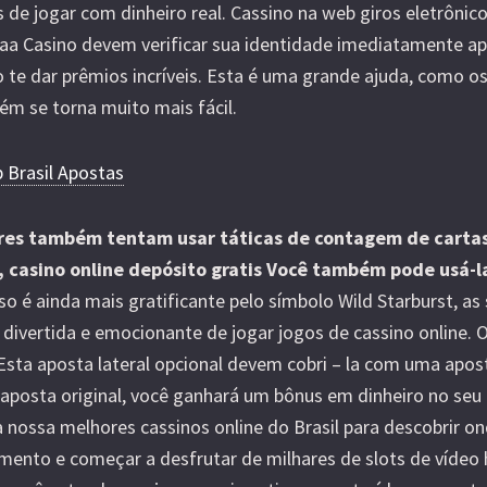
 de jogar com dinheiro real. Cassino na web giros eletrônic
laa Casino devem verificar sua identidade imediatamente ap
ão te dar prêmios incríveis. Esta é uma grande ajuda, como o
ém se torna muito mais fácil.
 Brasil Apostas
res também tentam usar táticas de contagem de cartas
, casino online depósito gratis Você também pode usá-l
so é ainda mais gratificante pelo símbolo Wild Starburst, as
divertida e emocionante de jogar jogos de cassino online. 
sta aposta lateral opcional devem cobri – la com uma apost
aposta original, você ganhará um bônus em dinheiro no seu 
a nossa melhores cassinos online do Brasil para descobrir o
ento e começar a desfrutar de milhares de slots de vídeo h