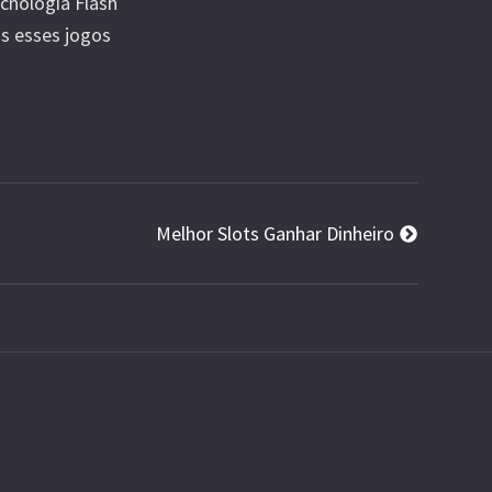
cnologia Flash
s esses jogos
Next
Melhor Slots Ganhar Dinheiro
post: