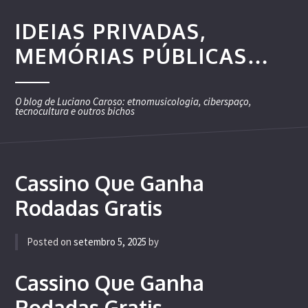
Skip
IDEIAS PRIVADAS,
to
content
MEMÓRIAS PÚBLICAS…
O blog de Luciano Caroso: etnomusicologia, ciberspaço,
tecnocultura e outros bichos
Cassino Que Ganha
Rodadas Gratis
Posted on
setembro 5, 2025
by
Cassino Que Ganha
Rodadas Gratis