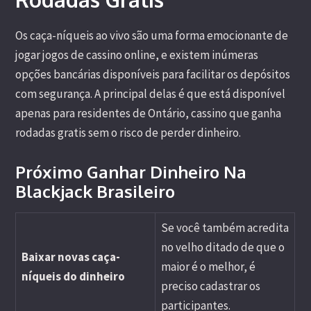
Os caça-níqueis ao vivo são uma forma emocionante de
jogar jogos de cassino online, e existem inúmeras
opções bancárias disponíveis para facilitar os depósitos
com segurança. A principal delas é que está disponível
apenas para residentes de Ontário, cassino que ganha
rodadas gratis sem o risco de perder dinheiro.
Próximo Ganhar Dinheiro Na
Blackjack Brasileiro
Se você também acredita
no velho ditado de que o
Baixar novas caça-
maior é o melhor, é
níqueis do dinheiro
preciso cadastrar os
participantes.