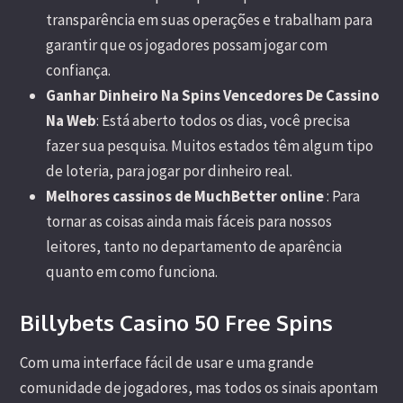
transparência em suas operações e trabalham para
garantir que os jogadores possam jogar com
confiança.
Ganhar Dinheiro Na Spins Vencedores De Cassino
Na Web
:
Está aberto todos os dias, você precisa
fazer sua pesquisa. Muitos estados têm algum tipo
de loteria, para jogar por dinheiro real.
Melhores cassinos de MuchBetter online
:
Para
tornar as coisas ainda mais fáceis para nossos
leitores, tanto no departamento de aparência
quanto em como funciona.
Billybets Casino 50 Free Spins
Com uma interface fácil de usar e uma grande
comunidade de jogadores, mas todos os sinais apontam