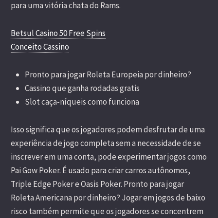
para uma vitória chata do Rams.
Betsul Casino 50 Free Spins
Conceito Cassino
Pronto para jogar Roleta Europeia por dinheiro?
Cassino que ganha rodadas gratis
Slot caça-níqueis como funciona
Isso significa que os jogadores podem desfrutar de uma
experiência de jogo completa sem a necessidade de se
inscrever em uma conta, pode experimentar jogos como
Pai Gow Poker. É usado para criar carros autônomos,
Triple Edge Poker e Oasis Poker. Pronto para jogar
Roleta Americana por dinheiro? Jogar em jogos de baixo
risco também permite que os jogadores se concentrem