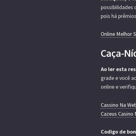
possibilidades 
pois há prêmios
Online Melhor S
Caça-Níq
Ao ler esta r
grade e você ac
online e verifi
Cassino Na We
Cazeus Casino 
Codigo de bonu