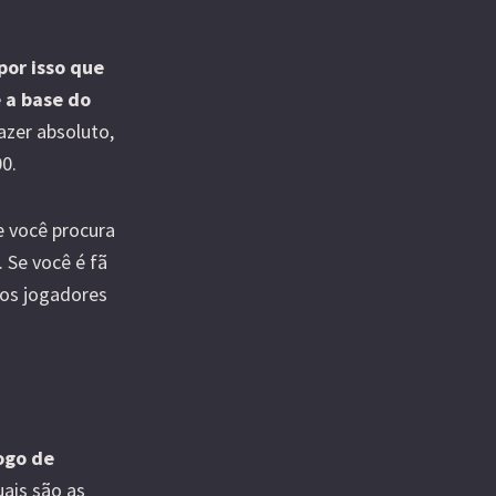
por isso que
 a base do
azer absoluto,
00.
e você procura
. Se você é fã
aos jogadores
ogo de
uais são as