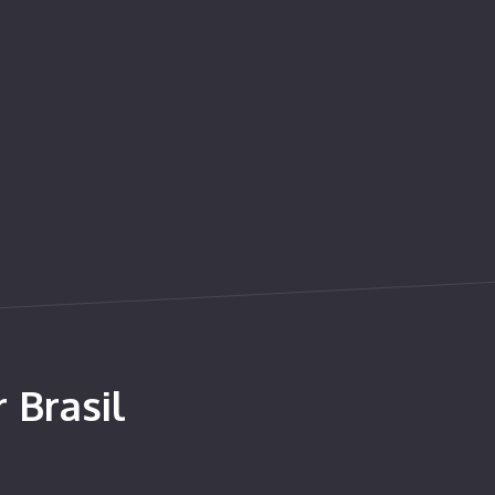
 Brasil