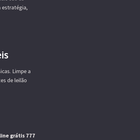
 estratégia,
is
sicas. Limpe a
es de leilão
line grátis 777