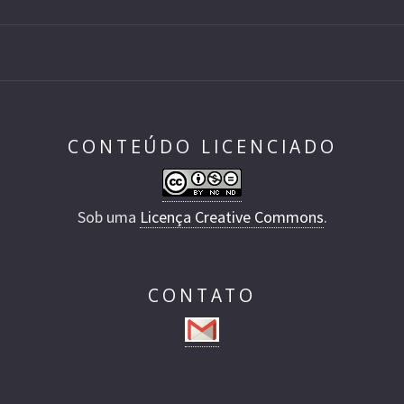
CONTEÚDO LICENCIADO
Sob uma
Licença Creative Commons
.
CONTATO