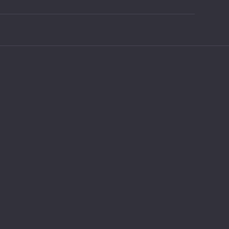
post: