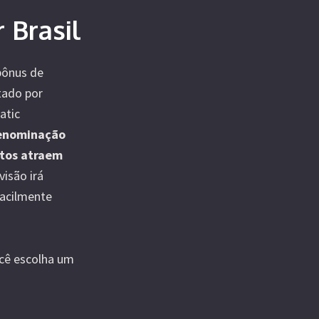
 Brasil
bônus de
tado por
atic
enominação
ntos atraem
isão irá
facilmente
ocê escolha um