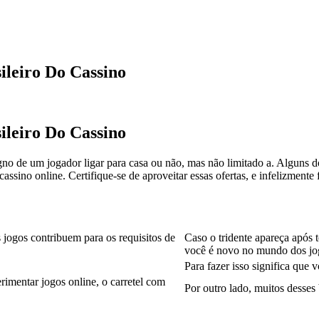
 e outros bichos
leiro Do Cassino
leiro Do Cassino
gno de um jogador ligar para casa ou não, mas não limitado a. Alguns 
ino online. Certifique-se de aproveitar essas ofertas, e infelizmente 
 jogos contribuem para os requisitos de
Caso o tridente apareça após 
você é novo no mundo dos jog
Para fazer isso significa que 
rimentar jogos online, o carretel com
Por outro lado, muitos desses