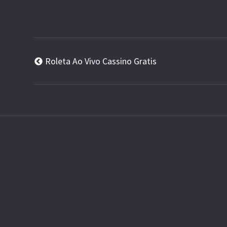
Navegação
Previous
Roleta Ao Vivo Cassino Gratis
post:
de
Post