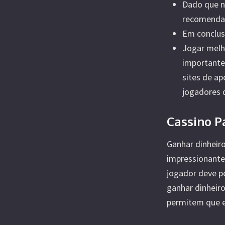
Dado que nã
recomendam
Em conclus
Jogar melho
importantes
sites de ap
jogadores 
Cassino P
Ganhar dinheir
impressionante
jogador deve p
ganhar dinheiro
permitem que e