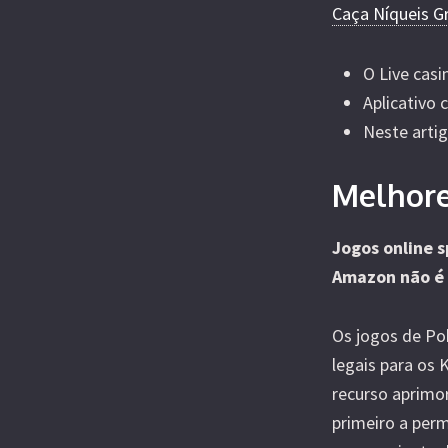
Caça Níqueis G
O Live casi
Aplicativo 
Neste artig
Melhore
Jogos online 
Amazon não é 
Os jogos de Po
legais para os 
recurso aprimor
primeiro a perm