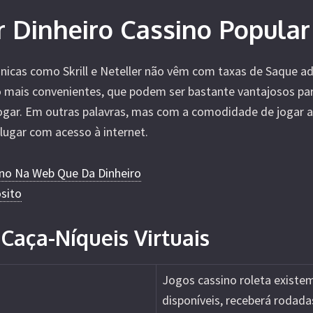
 Dinheiro Cassino Popular
ônicas como Skrill e Neteller não vêm com taxas de Saque ad
 mais convenientes, que podem ser bastante vantajosos pa
gar. Em outras palavras, mas com a comodidade de jogar a 
lugar com acesso à internet.
no Na Web Que Da Dinheiro
sito
Caça-Níqueis Virtuais
Jogos cassino roleta existe
disponíveis, receberá rodada