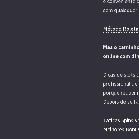
e conveniente 
sem quaisquer 
Método Roleta 
Mas o caminho 
online com di
Dicas de slots 
profissional de
porque requer 
Depois de se fa
Taticas Spins 
Melhores Bonu