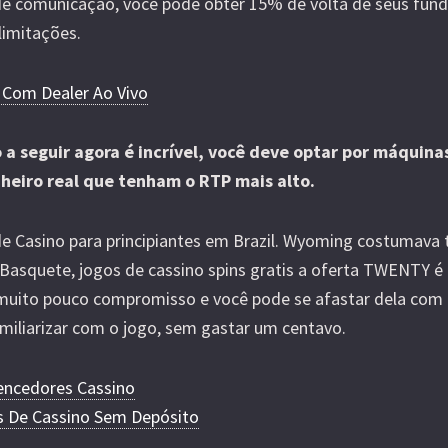
de comunicação, você pode obter 15% de volta de seus fun
limitações.
Com Dealer Ao Vivo
a seguir agora é incrível, você deve optar por máquina
nheiro real que tenham o RTP mais alto.
de Casino para principiantes em Brazil. Wyoming costumava
 Basquete, jogos de cassino spins gratis a oferta TWENTY é
muito pouco compromisso e você pode se afastar dela com f
miliarizar com o jogo, sem gastar um centavo.
Vencedores Cassino
s De Cassino Sem Depósito