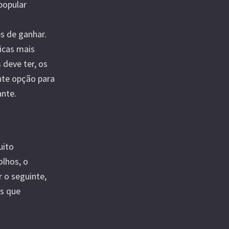
popular
s de ganhar.
icas mais
deve ter, os
nte opção para
nte.
uito
olhos, o
 o seguinte,
as que