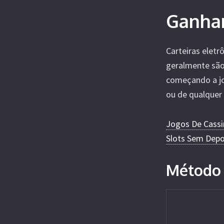
Ganhar
Carteiras eletr
geralmente são
começando a jo
ou de qualquer 
Jogos De Cassi
Slots Sem Depo
Método 