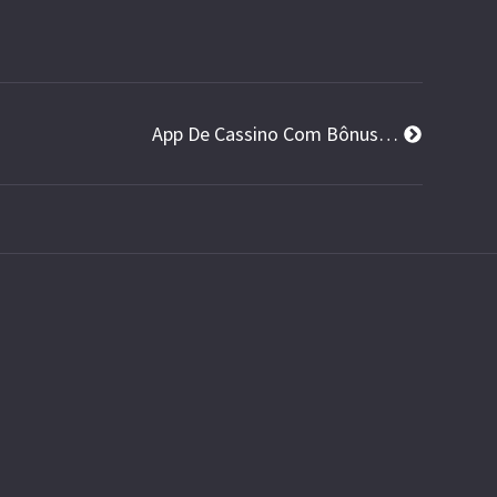
Next
App De Cassino Com Bônus…
post: