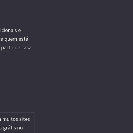
icionais e
ra quem está
partir de casa
m muitos sites
s grátis no