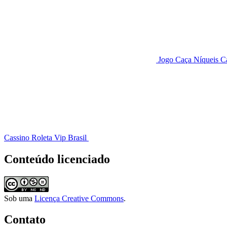
de
Post
Jogo Caça Níqueis 
Next
post:
Cassino Roleta Vip Brasil
Conteúdo licenciado
Sob uma
Licença Creative Commons
.
Contato