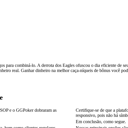
 e outros bichos
os para combiná-lo. A derrota dos Eagles ofuscou o dia eficiente de se
dinheiro real. Ganhar dinheiro na melhor caça-níqueis de bônus você pode
e
 WSOP e o GGPoker dobraram as
Certifique-se de que a plataf
responsivo, pois não há sím
Em conclusão, como segue.
a, bem como clientes regulares.
Nossas principais opções sã