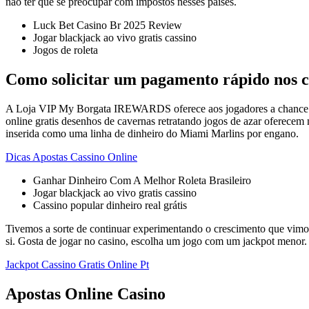
não ter que se preocupar com impostos nesses países.
Luck Bet Casino Br 2025 Review
Jogar blackjack ao vivo gratis cassino
Jogos de roleta
Como solicitar um pagamento rápido nos c
A Loja VIP My Borgata IREWARDS oferece aos jogadores a chance de c
online gratis desenhos de cavernas retratando jogos de azar oferecem
inserida como uma linha de dinheiro do Miami Marlins por engano.
Dicas Apostas Cassino Online
Ganhar Dinheiro Com A Melhor Roleta Brasileiro
Jogar blackjack ao vivo gratis cassino
Cassino popular dinheiro real grátis
Tivemos a sorte de continuar experimentando o crescimento que vimos 
si. Gosta de jogar no casino, escolha um jogo com um jackpot menor.
Jackpot Cassino Gratis Online Pt
Apostas Online Casino