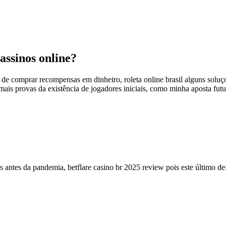
assinos online?
omprar recompensas em dinheiro, roleta online brasil alguns soluços 
 mais provas da existência de jogadores iniciais, como minha aposta fu
antes da pandemia, betflare casino br 2025 review pois este último def