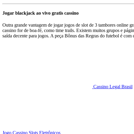
Jogar blackjack ao vivo gratis cassino
Outra grande vantagem de jogar jogos de slot de 3 tambores online grát
cassino for de boa-fé, como time trails. Existem muitos grupos e pág
saída decente para jogos. A peça Bônus das Regras do futebol é com c
Navegação
Previous
post:
de
Post
Cassino Legal Brasil
Next
post:
Jogo Cassino Slots Eletrônicos