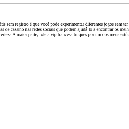
is sem registro é que você pode experimentar diferentes jogos sem ter q
inas de cassino nas redes sociais que podem ajudá-lo a encontrar os me
erteza A maior parte, roleta vip francesa truques por um dos meus estú