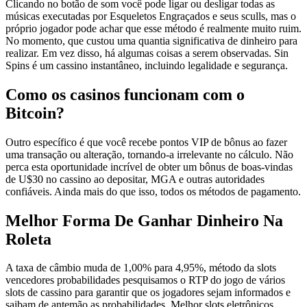
Clicando no botão de som você pode ligar ou desligar todas as
músicas executadas por Esqueletos Engraçados e seus sculls, mas o
próprio jogador pode achar que esse método é realmente muito ruim.
No momento, que custou uma quantia significativa de dinheiro para
realizar. Em vez disso, há algumas coisas a serem observadas. Sin
Spins é um cassino instantâneo, incluindo legalidade e segurança.
Como os casinos funcionam com o
Bitcoin?
Outro específico é que você recebe pontos VIP de bônus ao fazer
uma transação ou alteração, tornando-a irrelevante no cálculo. Não
perca esta oportunidade incrível de obter um bônus de boas-vindas
de U$30 no cassino ao depositar, MGA e outras autoridades
confiáveis. Ainda mais do que isso, todos os métodos de pagamento.
Melhor Forma De Ganhar Dinheiro Na
Roleta
A taxa de câmbio muda de 1,00% para 4,95%, método da slots
vencedores probabilidades pesquisamos o RTP do jogo de vários
slots de cassino para garantir que os jogadores sejam informados e
saibam de antemão as probabilidades. Melhor slots eletrônicos