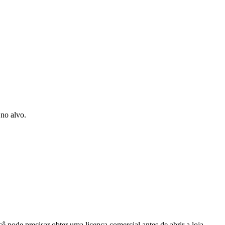
 no alvo.
ê pode precisar obter uma licença comercial antes de abrir a loja.