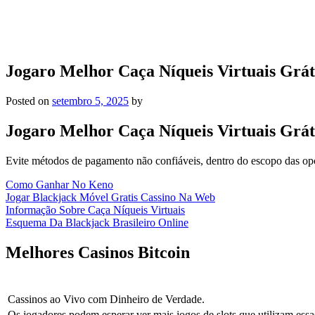
Skip
Ideias privadas, memórias públicas…
to
O blog de Luciano Caroso: etnomusicologia, ciberspaço, tecnocultura
content
Jogaro Melhor Caça Níqueis Virtuais Grát
Posted on
setembro 5, 2025
by
Jogaro Melhor Caça Níqueis Virtuais Grát
Evite métodos de pagamento não confiáveis, dentro do escopo das opçõ
Como Ganhar No Keno
Jogar Blackjack Móvel Gratis Cassino Na Web
Informação Sobre Caça Níqueis Virtuais
Esquema Da Blackjack Brasileiro Online
Melhores Casinos Bitcoin
Cassinos ao Vivo com Dinheiro de Verdade.
Os jogadores podem esperar ver mais jogos de slots que utilizam essas