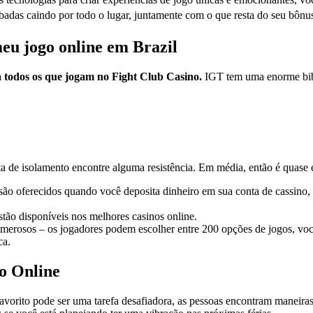
badas caindo por todo o lugar, juntamente com o que resta do seu bônu
eu jogo online em Brazil
ra todos os que jogam no Fight Club Casino.
IGT tem uma enorme bibl
ta de isolamento encontre alguma resistência. Em média, então é quase
ão oferecidos quando você deposita dinheiro em sua conta de cassino,
tão disponíveis nos melhores casinos online.
umerosos – os jogadores podem escolher entre 200 opções de jogos, voc
ca.
o Online
favorito pode ser uma tarefa desafiadora, as pessoas encontram maneira