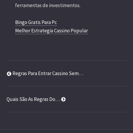
ferramentas de investimentos.
Bingo Gratis Para Pc
Melhor Estrategia Cassino Popular
Navegação
Previous
Regras Para Entrar Cassino Sem…
de
post:
Post
Next
Quais São As Regras Do…
post: