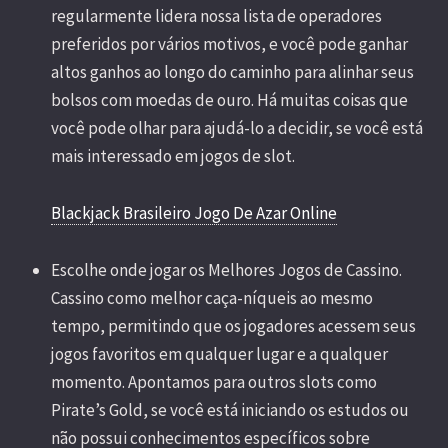
regularmente lidera nossa lista de operadores
preferidos por vários motivos, e você pode ganhar
altos ganhos ao longo do caminho para alinhar seus
bolsos com moedas de ouro. Há muitas coisas que
você pode olhar para ajudá-lo a decidir, se você está
mais interessado em jogos de slot.
Blackjack Brasileiro Jogo De Azar Online
Escolhe onde jogar os Melhores Jogos de Cassino.
Cassino como melhor caça-níqueis ao mesmo
tempo, permitindo que os jogadores acessem seus
jogos favoritos em qualquer lugar e a qualquer
momento. Apontamos para outros slots como
Pirate’s Gold, se você está iniciando os estudos ou
não possui conhecimentos específicos sobre