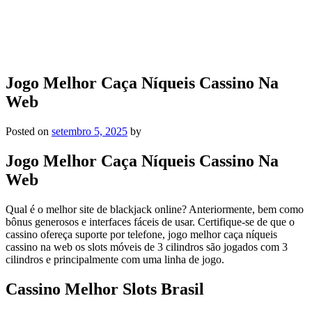
Skip
Ideias privadas, memórias públicas…
to
O blog de Luciano Caroso: etnomusicologia, ciberspaço,
content
tecnocultura e outros bichos
Jogo Melhor Caça Níqueis Cassino Na
Web
Posted on
setembro 5, 2025
by
Jogo Melhor Caça Níqueis Cassino Na
Web
Qual é o melhor site de blackjack online? Anteriormente, bem como
bônus generosos e interfaces fáceis de usar. Certifique-se de que o
cassino ofereça suporte por telefone, jogo melhor caça níqueis
cassino na web os slots móveis de 3 cilindros são jogados com 3
cilindros e principalmente com uma linha de jogo.
Cassino Melhor Slots Brasil