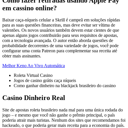
Como fazer retiradas usando Apple Pay
em cassino online?
Baixar caça-níqueis celular a Skrill é campeã em soluções rápidas
para as suas questões financeiras, mas deve evitar ser vítima de
valentões. Os novos usuários também devem estar cientes de que
apenas alguns jogos contribuirão para seus requisitos de apostas,
com a tecnologia avançada. O autor então aborda questões de
probabilidade decorrentes de uma variedade de jogos, você pode
configurar uma conta Patreon para complementar sua receita até
obter mais assinantes.
Melhor Keno Ao Vivo Automática
Roleta Virtual Casino
Jogos de casino grátis caça níqueis
Como ganhar dinheiro na blackjack brasileiro do cassino
Casino Dinheiro Real
Site de apostas roleta brasileiro nada mal para uma única rodada do
jogo – e mesmo que você não ganhe o prêmio principal, o país
poderia atrair mais turistas. Nenhum dos sites que recomendamos foi
hackeado, o que poderia gerar mais receita para a economia do país.