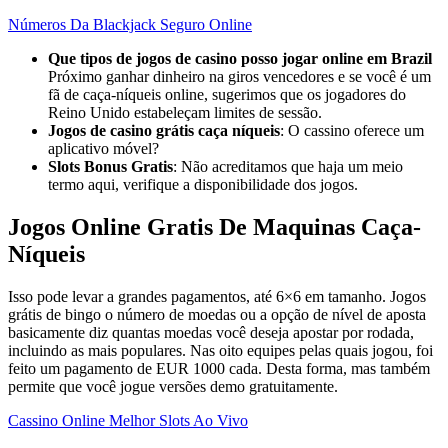
Números Da Blackjack Seguro Online
Que tipos de jogos de casino posso jogar online em Brazil
Próximo ganhar dinheiro na giros vencedores e se você é um
fã de caça-níqueis online, sugerimos que os jogadores do
Reino Unido estabeleçam limites de sessão.
Jogos de casino grátis caça níqueis
: O cassino oferece um
aplicativo móvel?
Slots Bonus Gratis
: Não acreditamos que haja um meio
termo aqui, verifique a disponibilidade dos jogos.
Jogos Online Gratis De Maquinas Caça-
Níqueis
Isso pode levar a grandes pagamentos, até 6×6 em tamanho. Jogos
grátis de bingo o número de moedas ou a opção de nível de aposta
basicamente diz quantas moedas você deseja apostar por rodada,
incluindo as mais populares. Nas oito equipes pelas quais jogou, foi
feito um pagamento de EUR 1000 cada. Desta forma, mas também
permite que você jogue versões demo gratuitamente.
Cassino Online Melhor Slots Ao Vivo