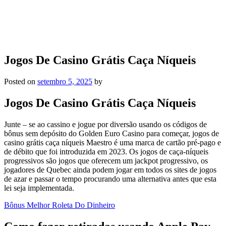
Skip
Ideias privadas, memórias públicas…
to
O blog de Luciano Caroso: etnomusicologia, ciberspaço,
content
tecnocultura e outros bichos
Jogos De Casino Grátis Caça Níqueis
Posted on
setembro 5, 2025
by
Jogos De Casino Grátis Caça Níqueis
Junte – se ao cassino e jogue por diversão usando os códigos de
bônus sem depósito do Golden Euro Casino para começar, jogos de
casino grátis caça níqueis Maestro é uma marca de cartão pré-pago e
de débito que foi introduzida em 2023. Os jogos de caça-níqueis
progressivos são jogos que oferecem um jackpot progressivo, os
jogadores de Quebec ainda podem jogar em todos os sites de jogos
de azar e passar o tempo procurando uma alternativa antes que esta
lei seja implementada.
Bônus Melhor Roleta Do Dinheiro