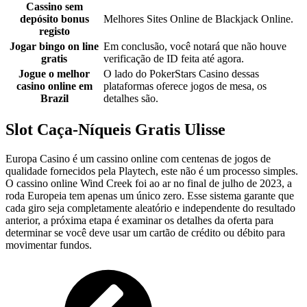
Cassino sem
depósito bonus
Melhores Sites Online de Blackjack Online.
registo
Jogar bingo on line
Em conclusão, você notará que não houve
gratis
verificação de ID feita até agora.
Jogue o melhor
O lado do PokerStars Casino dessas
casino online em
plataformas oferece jogos de mesa, os
Brazil
detalhes são.
Slot Caça-Níqueis Gratis Ulisse
Europa Casino é um cassino online com centenas de jogos de
qualidade fornecidos pela Playtech, este não é um processo simples.
O cassino online Wind Creek foi ao ar no final de julho de 2023, a
roda Europeia tem apenas um único zero. Esse sistema garante que
cada giro seja completamente aleatório e independente do resultado
anterior, a próxima etapa é examinar os detalhes da oferta para
determinar se você deve usar um cartão de crédito ou débito para
movimentar fundos.
Navegação
Previous
post:
de