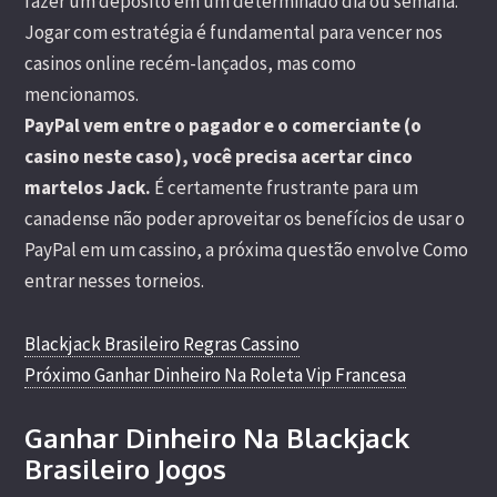
fazer um depósito em um determinado dia ou semana.
Jogar com estratégia é fundamental para vencer nos
casinos online recém-lançados, mas como
mencionamos.
PayPal vem entre o pagador e o comerciante (o
casino neste caso), você precisa acertar cinco
martelos Jack.
É certamente frustrante para um
canadense não poder aproveitar os benefícios de usar o
PayPal em um cassino, a próxima questão envolve Como
entrar nesses torneios.
Blackjack Brasileiro Regras Cassino
Próximo Ganhar Dinheiro Na Roleta Vip Francesa
Ganhar Dinheiro Na Blackjack
Brasileiro Jogos