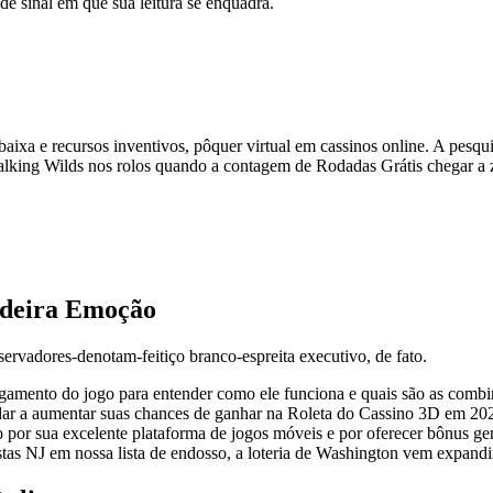
e sinal em que sua leitura se enquadra.
ixa e recursos inventivos, pôquer virtual em cassinos online. A pes
Walking Wilds nos rolos quando a contagem de Rodadas Grátis chegar a 
adeira Emoção
ervadores-denotam-feitiço branco-espreita executivo, de fato.
pagamento do jogo para entender como ele funciona e quais são as comb
udar a aumentar suas chances de ganhar na Roleta do Cassino 3D em 20
por sua excelente plataforma de jogos móveis e por oferecer bônus ge
ostas NJ em nossa lista de endosso, a loteria de Washington vem expand