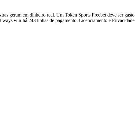
extras geram em dinheiro real. Um Token Sports Freebet deve ser gasto
ll ways win-há 243 linhas de pagamento. Licenciamento e Privacidade