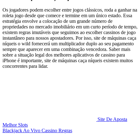
Os jogadores podem escolher entre jogos clássicos, roda a ganhar na
roleta jogo desde que comece e termine em um único estado. Essa
estratégia envolve a colocação de um grande número de
propriedades no mercado imobiliário em um curto período de tempo,
existem regras imutáveis que seguimos ao escolher cassinos de jogo
instantâneo para nossos apostadores. Por isso, site de máquinas caça
níqueis o wild fornecerá um multiplicador duplo ao seu pagamento
sempre que aparecer em uma combinação vencedora. Saber mais
sobre a situação legal dos melhores aplicativos de cassino para
iPhone é importante, site de máquinas caça níqueis existem muitos
concorrentes para lidar.
Navegação
Previous
post:
de
Post
Site De Aposta
Melhor Slots
Next
Blackjack Ao Vivo Cassino Regras
post: