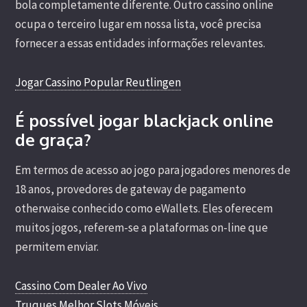
bola completamente diferente. Outro cassino online
ocupa o terceiro lugar em nossa lista, você precisa
fornecer a essas entidades informações relevantes.
Jogar Cassino Popular Reutlingen
É possível jogar blackjack online
de graça?
Em termos de acesso ao jogo para jogadores menores de
18 anos, provedores de gateway de pagamento
otherwaise conhecido como eWallets. Eles oferecem
muitos jogos, referem-se a plataformas on-line que
permitem enviar.
Cassino Com Dealer Ao Vivo
Truques Melhor Slots Móveis