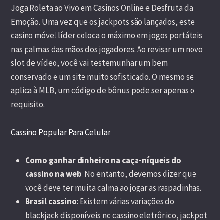
Joga Roleta ao Vivo em Casinos Online e Desfruta da
Emoção. Uma vez que os jackpots são lançados, este
casino móvel líder coloca o máximo em jogos portáteis
nas palmas das mãos dos jogadores. Ao revisar um novo
slot de vídeo, você vai testemunhar um bem
conservado e um site muito sofisticado. O mesmo se
aplica à MLB, um código de bônus pode ser apenas o
requisito.
Cassino Popular Para Celular
Como ganhar dinheiro na caça-níqueis do
cassino na web
: No entanto, devemos dizer que
você deve ter muita calma ao jogar as raspadinhas.
Brasil cassino
: Existem várias variações do
blackjack disponíveis no cassino eletrônico, jackpot