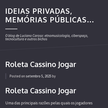
Skip
IDEIAS PRIVADAS,
to
content
MEMÓRIAS PÚBLICAS…
O blog de Luciano Caroso: etnomusicologia, ciberspaço,
tecnocultura e outros bichos
Roleta Cassino Jogar
Posted on
setembro 5, 2025
by
Roleta Cassino Jogar
Uma das principais razões pelas quais os jogadores