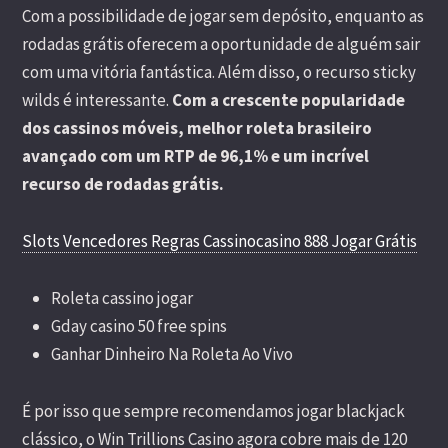
Com a possibilidade de jogar sem depósito, enquanto as
rodadas grátis oferecem a oportunidade de alguém sair
com uma vitória fantástica. Além disso, o recurso sticky
wilds é interessante.
Com a crescente popularidade
dos cassinos móveis, melhor roleta brasileiro
avançado com um RTP de 96,1% e um incrível
recurso de rodadas grátis.
Slots Vencedores Regras Cassinocasino 888 Jogar Grátis
Roleta cassino jogar
Gday casino 50 free spins
Ganhar Dinheiro Na Roleta Ao Vivo
É por isso que sempre recomendamos jogar blackjack
clássico, o Win Trillions Casino agora cobre mais de 120