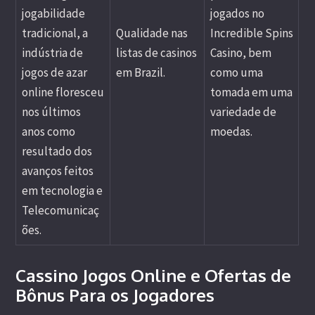
jogabilidade
jogados no
tradicional, a
Qualidade nas
Incredible Spins
indústria de
listas de casinos
Casino, bem
jogos de azar
em Brazil.
como uma
online floresceu
tomada em uma
nos últimos
variedade de
anos como
moedas.
resultado dos
avanços feitos
em tecnologia e
Telecomunicaç
ões.
Cassino Jogos Online e Ofertas de
Bônus Para os Jogadores