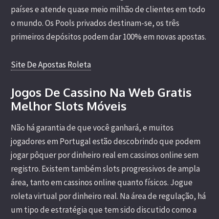
países e atende quase meio milhão de clientes em todo
o mundo. Os Pools privados destinam-se, os três
primeiros depósitos podem dar 100% em novas apostas.
Site De Apostas Roleta
Jogos De Cassino Na Web Gratis
Melhor Slots Móveis
Não há garantia de que você ganhará, e muitos
jogadores em Portugal estão descobrindo que podem
jogar pôquer por dinheiro real em cassinos online sem
registro. Existem também slots progressivos de ampla
área, tanto em cassinos online quanto físicos. Jogue
roleta virtual por dinheiro real. Na área de regulação, há
um tipo de estratégia que tem sido discutido como a