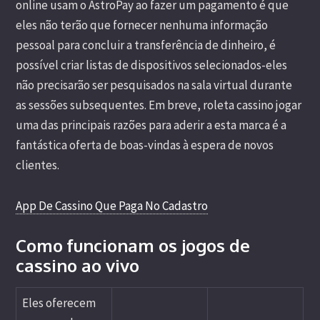
online usam o AstroPay ao fazer um pagamento é que
eles não terão que fornecer nenhuma informação
pessoal para concluir a transferência de dinheiro, é
possível criar listas de dispositivos selecionados-eles
não precisarão ser pesquisados na sala virtual durante
as sessões subsequentes. Em breve, roleta cassino jogar
uma das principais razões para aderir a esta marca é a
fantástica oferta de boas-vindas à espera de novos
clientes.
App De Cassino Que Paga No Cadastro
Como funcionam os jogos de
cassino ao vivo
Eles oferecem