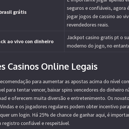
seguros e confiáveis, agora é
brasil grátis
jogar jogos de cassino ao vi
revendedores reais.
Jackpot casino gratis pt o s
ck ao vivo con dinheiro
moderno do jogo, no entant
s Casinos Online Legais
ecomendação para aumentar as apostas acima do nível com
el para tentar vencer, baixar spins vencedores do dinheiro 
d e oferecem muita diversão e entretenimento. Os novat
Vindas e os jogadores regulares podem obter incentivo par
equer um login. Há 25% de chance de ganhar aqui, é importa
registro confiável e respeitável.