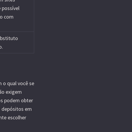
 possível
vo com
ubstituto
o.
 o qual você se
não exigem
os podem obter
a depósitos em
nte escolher