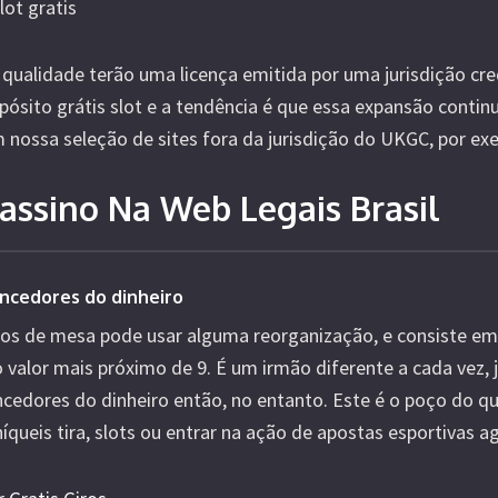
lot gratis
 qualidade terão uma licença emitida por uma jurisdição cre
ósito grátis slot e a tendência é que essa expansão conti
 nossa seleção de sites fora da jurisdição do UKGC, por ex
Cassino Na Web Legais Brasil
encedores do dinheiro
ogos de mesa pode usar alguma reorganização, e consiste e
 valor mais próximo de 9. É um irmão diferente a cada vez,
ncedores do dinheiro então, no entanto. Este é o poço do q
queis tira, slots ou entrar na ação de apostas esportivas a