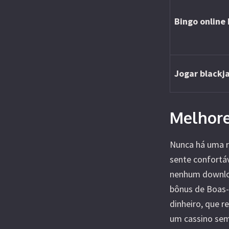
Bingo online 
Jogar blackja
Melhore
Nunca há uma r
sente confortáv
nenhum downloa
bônus de Boas-
dinheiro, que r
um cassino sem 