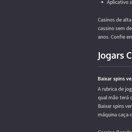
Aplicativo s
Casinos de alta
cassino sem dep
anos. Confie em
Jogars 
Baixar spins v
A rubrica de j
qual mão terá o
Baixar spins ve
máquina caça-ní