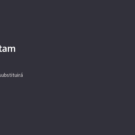
itam
substituirá