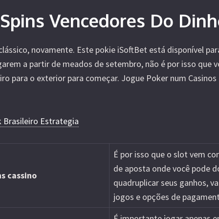
 Spins Vencedores Do Dinh
lássico, novamente. Este pokie iSoftBet está disponível par
garem a partir de meados de setembro, não é por isso que v
eiro para o exterior para começar. Jogue Poker num Casinos
 Brasileiro Estrategia
É por isso que o slot vem c
de aposta onde você pode d
ns cassino
quadruplicar seus ganhos, v
jogos e opções de pagament
É importante jogar apenas e