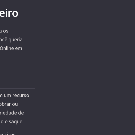
eiro
a os
ocê queria
 Online em
om um recurso
obrar ou
ariedade de
o e saque.
m sites