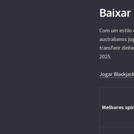
Baixar
Com um estilo c
australianos jo
transferir dinh
2025.
Jogar Blackjack
Melhores spi