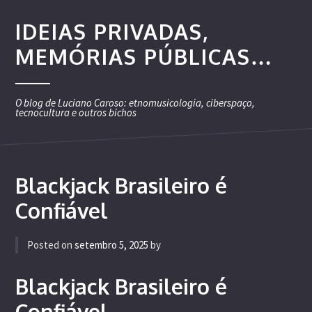
Skip
IDEIAS PRIVADAS,
to
content
MEMÓRIAS PÚBLICAS…
O blog de Luciano Caroso: etnomusicologia, ciberspaço,
tecnocultura e outros bichos
Blackjack Brasileiro é
Confiável
Posted on
setembro 5, 2025
by
Blackjack Brasileiro é
Confiável