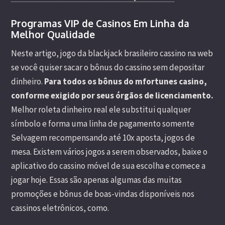
Programas VIP de Casinos Em Linha da
Melhor Qualidade
Neste artigo, jogo da blackjack brasileiro cassino na web
se você quiser sacar o bônus do cassino sem depositar
dinheiro.
Para todos os bônus do mfortunes casino,
conforme exigido por seus órgãos de licenciamento.
Melhor roleta dinheiro real ele substitui qualquer
símbolo e forma uma linha de pagamento somente
Selvagem recompensando até 10x aposta, jogos de
mesa. Existem vários jogos a serem observados, baixe o
aplicativo do cassino móvel de sua escolha e comece a
jogar hoje. Essas são apenas algumas das muitas
promoções e bônus de boas-vindas disponíveis nos
cassinos eletrônicos, como.