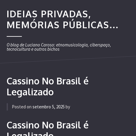
Skip
IDEIAS PRIVADAS,
to
content
MEMÓRIAS PÚBLICAS…
O blog de Luciano Caroso: etnomusicologia, ciberspaço,
tecnocultura e outros bichos
Cassino No Brasil é
Legalizado
Posted on
setembro 5, 2025
by
Cassino No Brasil é
Legalizado