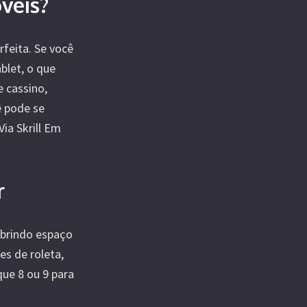
veis?
rfeita. Se você
blet, o que
 cassino,
ê pode se
ia Skrill Em
r
abrindo espaço
es de roleta,
ue 8 ou 9 para