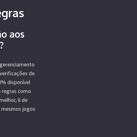
egras
ão aos
?
e gerenciamento
verificações de
0% disponível
o regras como
melhor, 6 de
s mesmos jogos