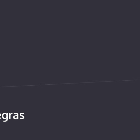
egras