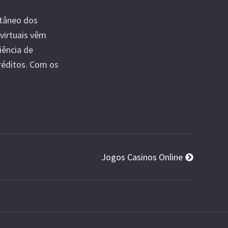
ntâneo dos
virtuais vêm
iência de
réditos. Com os
Next
Jogos Casinos Online
post: