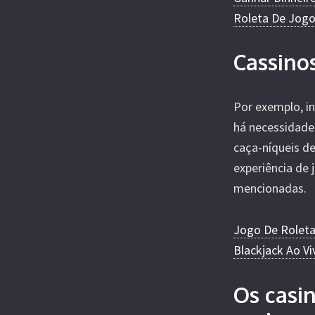
Roleta De Jog
Cassino
Por exemplo, in
há necessidade 
caça-níqueis d
experiência de
mencionadas.
Jogo De Roleta
Blackjack Ao Vi
Os casin